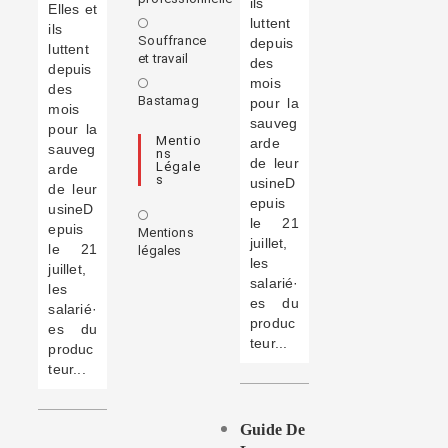
ils
Elles et
luttent
ils
Souffrance
depuis
luttent
et travail
des
depuis
mois
des
Bastamag
pour la
mois
sauveg
pour la
Mentio
arde
sauveg
Ns
de leur
Légale
arde
S
usineD
de leur
epuis
usineD
le 21
epuis
Mentions
juillet,
le 21
légales
les
juillet,
salarié·
les
es du
salarié·
produc
es du
teur...
produc
teur...
Guide De