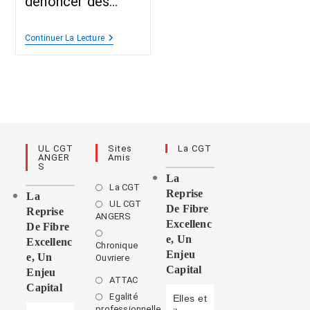
dénoncer des…
Continuer La Lecture
UL CGT
Sites
La CGT
ANGER
Amis
S
La
La CGT
Reprise
La
UL CGT
De Fibre
Reprise
ANGERS
Excellenc
De Fibre
E, Un
Excellenc
Chronique
Enjeu
E, Un
Ouvriere
Capital
Enjeu
ATTAC
Capital
Egalité
Elles et
professionnelle