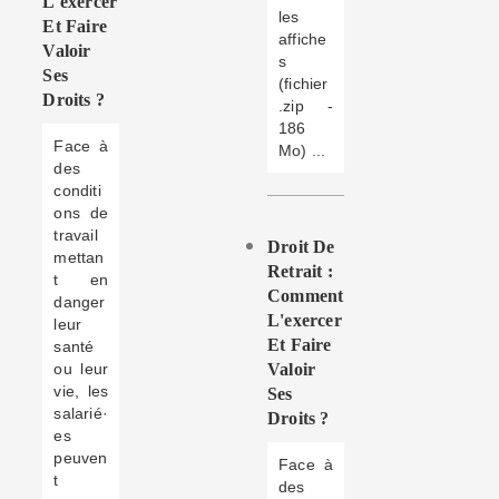
L'exercer
les
Et Faire
affiche
Valoir
s
Ses
(fichier
Droits ?
.zip -
186
Face à
Mo) ...
des
conditi
ons de
travail
Droit De
mettan
Retrait :
t en
Comment
danger
L'exercer
leur
Et Faire
santé
ou leur
Valoir
vie, les
Ses
salarié·
Droits ?
es
peuven
Face à
t
des