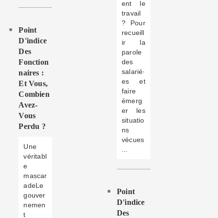
ent le
travail
? Pour
Point
recueill
D'indice
ir la
Des
parole
Fonction
des
salarié·
Naires :
es et
Et Vous,
faire
Combien
émerg
Avez-
er les
Vous
situatio
Perdu ?
ns
vécues
Une
...
véritabl
e
mascar
adeLe
Point
gouver
D'indice
nemen
Des
t