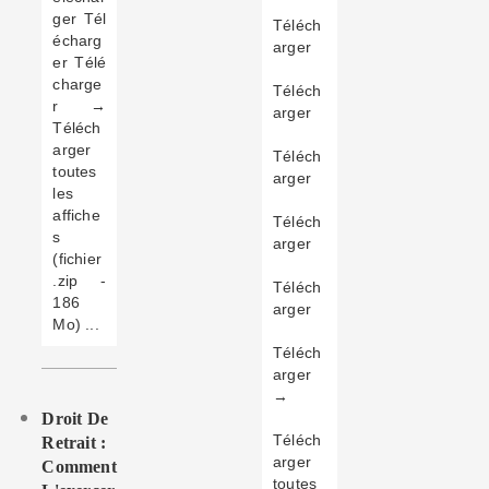
ger Tél
Téléch
écharg
arger
er Télé
charge
Téléch
r →
arger
Téléch
arger
Téléch
toutes
arger
les
affiche
Téléch
s
arger
(fichier
.zip -
Téléch
186
arger
Mo) ...
Téléch
arger
→
Droit De
Téléch
Retrait :
arger
Comment
toutes