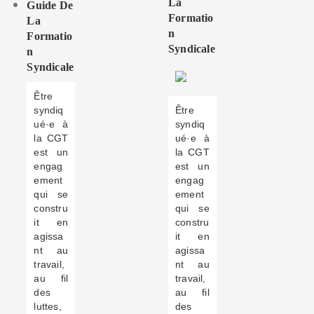
La
Guide De
Formatio
La
N
Formatio
Syndicale
N
Syndicale
Être
syndiq
Être
ué·e à
syndiq
la CGT
ué·e à
est un
la CGT
engag
est un
ement
engag
qui se
ement
constru
qui se
it en
constru
agissa
it en
nt au
agissa
travail,
nt au
au fil
travail,
des
au fil
luttes,
des