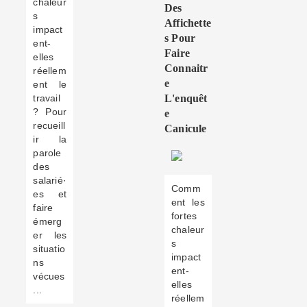
chaleur
Des
s
Affichette
impact
S Pour
ent-
Faire
elles
Connaitr
réellem
E
ent le
travail
L'enquêt
? Pour
E
recueill
Canicule
ir la
parole
des
salarié·
Comm
es et
ent les
faire
fortes
émerg
chaleur
er les
s
situatio
impact
ns
ent-
vécues
elles
...
réellem