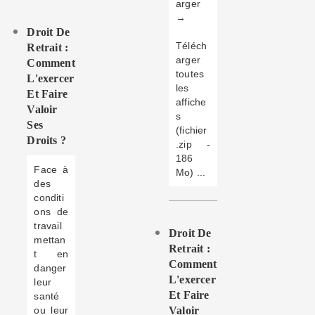
arger
→
Droit De
Téléch
Retrait :
arger
Comment
toutes
L'exercer
les
Et Faire
affiche
Valoir
s
Ses
(fichier
Droits ?
.zip -
186
Face à
Mo) ...
des
conditi
ons de
travail
Droit De
mettan
Retrait :
t en
Comment
danger
L'exercer
leur
Et Faire
santé
ou leur
Valoir