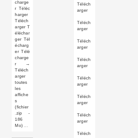
charge
Téléch
r Téléc
arger
harger
Téléch
Téléch
arger T
arger
éléchar
ger Tél
Téléch
écharg
arger
er Télé
charge
Téléch
r →
arger
Téléch
arger
Téléch
toutes
arger
les
affiche
Téléch
s
arger
(fichier
.zip -
Téléch
186
arger
Mo) ...
Téléch