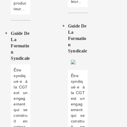
teur...
produc
teur...
Guide De
La
Guide De
Formatio
La
N
Formatio
Syndicale
N
Syndicale
Être
syndiq
Être
ué·e à
syndiq
la CGT
ué·e à
est un
la CGT
engag
est un
ement
engag
qui se
ement
constru
qui se
it en
constru
agissa
it en