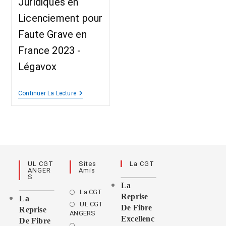
Juridiques en
Licenciement pour
Faute Grave en
France 2023 -
Légavox
Continuer La Lecture
UL CGT
Sites
La CGT
ANGER
Amis
S
La
La CGT
Reprise
La
UL CGT
De Fibre
Reprise
ANGERS
Excellenc
De Fibre