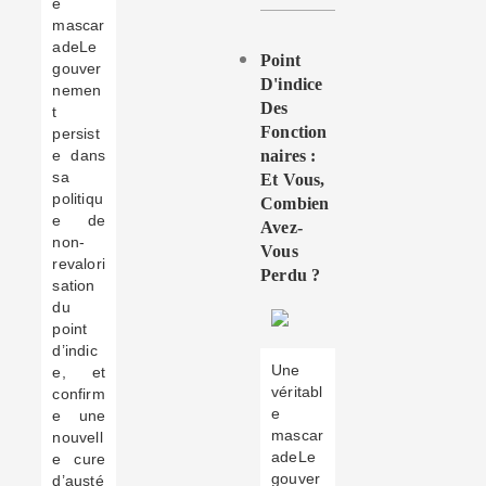
e
mascar
adeLe
Point
gouver
D'indice
nemen
Des
t
Fonction
persist
e dans
Naires :
sa
Et Vous,
politiqu
Combien
e de
Avez-
non-
Vous
revalori
Perdu ?
sation
du
point
d’indic
Une
e, et
véritabl
confirm
e
e une
mascar
nouvell
adeLe
e cure
gouver
d’austé