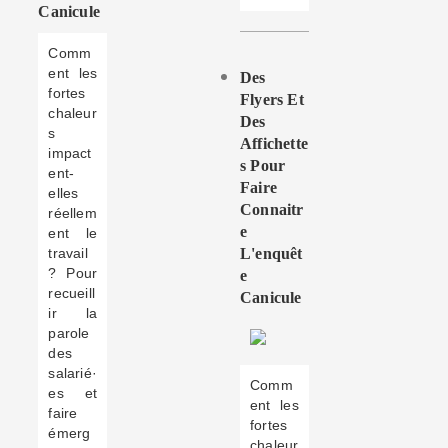
Canicule
Comm
ent les
Des
fortes
Flyers Et
chaleur
Des
s
Affichette
impact
S Pour
ent-
Faire
elles
Connaitr
réellem
E
ent le
travail
L'enquêt
? Pour
E
recueill
Canicule
ir la
parole
des
salarié·
Comm
es et
ent les
faire
fortes
émerg
chaleur