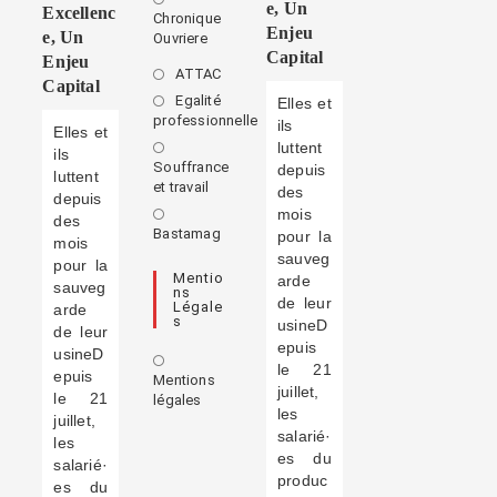
E, Un
Excellenc
Chronique
Enjeu
E, Un
Ouvriere
Capital
Enjeu
ATTAC
Capital
Egalité
Elles et
professionnelle
ils
Elles et
luttent
ils
Souffrance
depuis
luttent
et travail
des
depuis
mois
des
Bastamag
pour la
mois
sauveg
pour la
Mentio
arde
sauveg
Ns
de leur
Légale
arde
S
usineD
de leur
epuis
usineD
le 21
epuis
Mentions
juillet,
le 21
légales
les
juillet,
salarié·
les
es du
salarié·
produc
es du