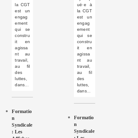
la CGT
ué·e à
est un
la CGT
engag
est un
ement
engag
qui se
ement
constru
qui se
it en
constru
agissa
it en
nt au
agissa
travail,
nt au
au fil
travail,
des
au fil
luttes,
des
dans...
luttes,
dans...
Formatio
Formatio
N
N
Syndicale
Syndicale
: Les
: Les