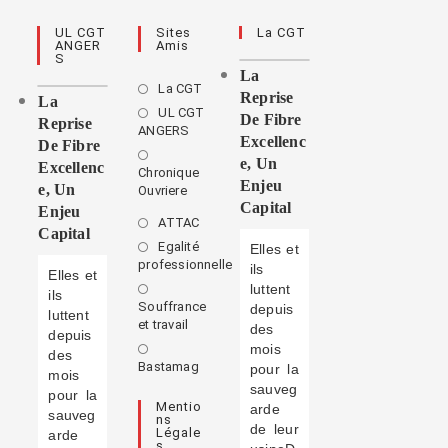
UL CGT
Sites
La CGT
ANGER
Amis
S
La
La CGT
Reprise
La
UL CGT
De Fibre
Reprise
ANGERS
Excellenc
De Fibre
E, Un
Excellenc
Chronique
Enjeu
E, Un
Ouvriere
Capital
Enjeu
ATTAC
Capital
Egalité
Elles et
professionnelle
ils
Elles et
luttent
ils
Souffrance
depuis
luttent
et travail
des
depuis
mois
des
Bastamag
pour la
mois
sauveg
pour la
Mentio
arde
sauveg
Ns
de leur
Légale
arde
S