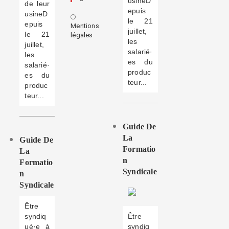
usineD
de leur
epuis
usineD
le 21
epuis
Mentions
juillet,
le 21
légales
les
juillet,
salarié·
les
es du
salarié·
produc
es du
teur...
produc
teur...
Guide De
La
Guide De
Formatio
La
N
Formatio
Syndicale
N
Syndicale
Être
syndiq
Être
ué·e à
syndiq