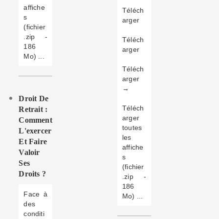
affiche
Téléch
s
arger
(fichier
.zip -
Téléch
186
arger
Mo) ...
Téléch
arger
→
Droit De
Téléch
Retrait :
arger
Comment
toutes
L'exercer
les
Et Faire
affiche
Valoir
s
Ses
(fichier
Droits ?
.zip -
186
Face à
Mo) ...
des
conditi