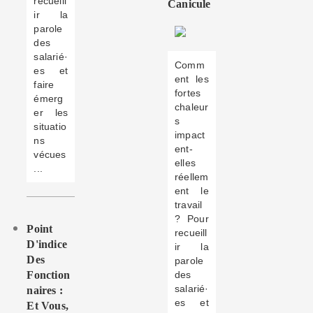
recueill
Canicule
ir la
parole
des
salarié·
Comm
es et
ent les
faire
fortes
émerg
chaleur
er les
s
situatio
impact
ns
ent-
vécues
elles
...
réellem
ent le
travail
? Pour
Point
recueill
D'indice
ir la
Des
parole
Fonction
des
salarié·
Naires :
es et
Et Vous,