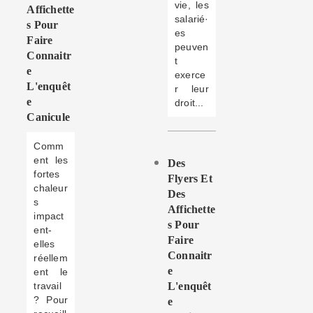
vie, les
Affichette
salarié·
S Pour
es
Faire
peuven
Connaitr
t
E
exerce
L'enquêt
r leur
E
droit...
Canicule
Comm
ent les
Des
fortes
Flyers Et
chaleur
Des
s
Affichette
impact
S Pour
ent-
Faire
elles
Connaitr
réellem
E
ent le
travail
L'enquêt
? Pour
E