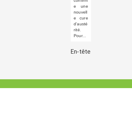
confirm
e une
nouvell
e cure
d’austé
rité.
Pour...
En-tête