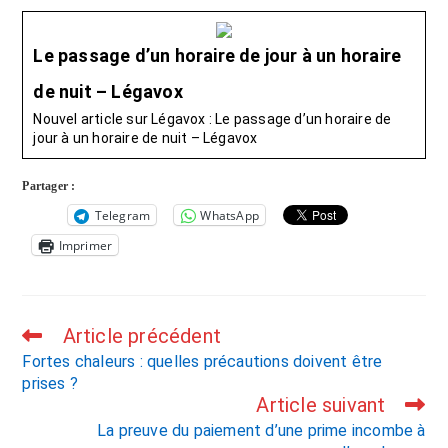
a
wi
m
ar
c
tt
ail
ta
Le passage d’un horaire de jour à un horaire
e
er
g
de nuit – Légavox
b
er
Nouvel article sur Légavox : Le passage d’un horaire de
o
jour à un horaire de nuit – Légavox
o
Partager :
k
Telegram
WhatsApp
Imprimer
Article précédent
Fortes chaleurs : quelles précautions doivent être
prises ?
Article suivant
La preuve du paiement d’une prime incombe à