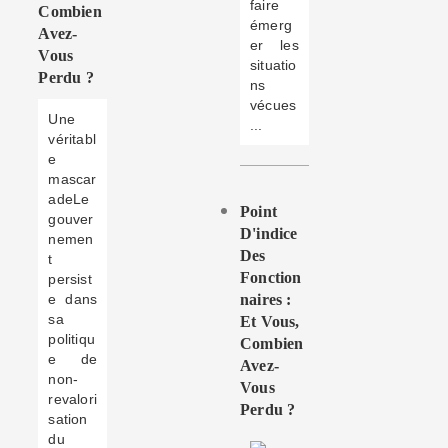
faire
Combien
émerg
Avez-
er les
Vous
situatio
Perdu ?
ns
vécues
Une
...
véritabl
e
mascar
adeLe
Point
gouver
D'indice
nemen
Des
t
Fonction
persist
e dans
Naires :
sa
Et Vous,
politiqu
Combien
e de
Avez-
non-
Vous
revalori
Perdu ?
sation
du