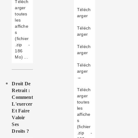
Téléch
arger
Téléch
toutes
arger
les
affiche
Téléch
s
arger
(fichier
.zip -
Téléch
186
arger
Mo) ...
Téléch
arger
→
Droit De
Téléch
Retrait :
arger
Comment
toutes
L'exercer
les
Et Faire
affiche
Valoir
s
Ses
(fichier
Droits ?
.zip -