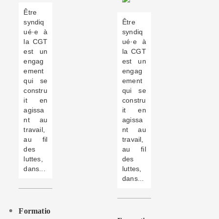
Être
syndiq
Être
ué·e à
syndiq
la CGT
ué·e à
est un
la CGT
engag
est un
ement
engag
qui se
ement
constru
qui se
it en
constru
agissa
it en
nt au
agissa
travail,
nt au
au fil
travail,
des
au fil
luttes,
des
dans...
luttes,
dans...
Formatio