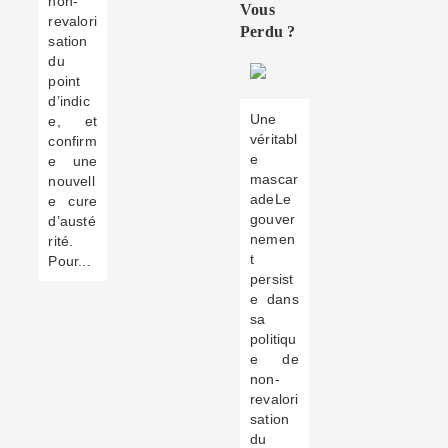
non-
Vous
revalori
Perdu ?
sation
du
point
d’indic
Une
e, et
véritabl
confirm
e
e une
mascar
nouvell
adeLe
e cure
gouver
d’austé
nemen
rité.
t
Pour...
persist
e dans
sa
politiqu
e de
non-
revalori
sation
du