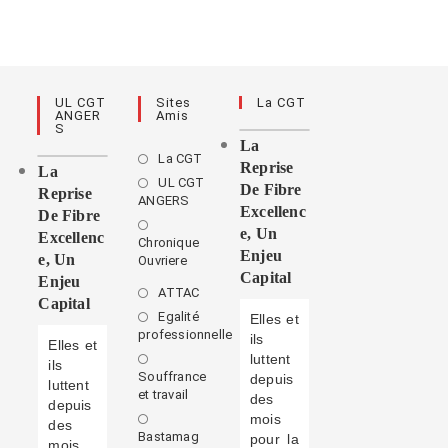
UL CGT
Sites
La CGT
ANGER
Amis
S
La
La CGT
Reprise
La
UL CGT
De Fibre
Reprise
ANGERS
Excellenc
De Fibre
E, Un
Excellenc
Chronique
Enjeu
E, Un
Ouvriere
Capital
Enjeu
ATTAC
Capital
Egalité
Elles et
professionnelle
ils
Elles et
luttent
ils
Souffrance
depuis
luttent
et travail
des
depuis
mois
des
Bastamag
pour la
mois