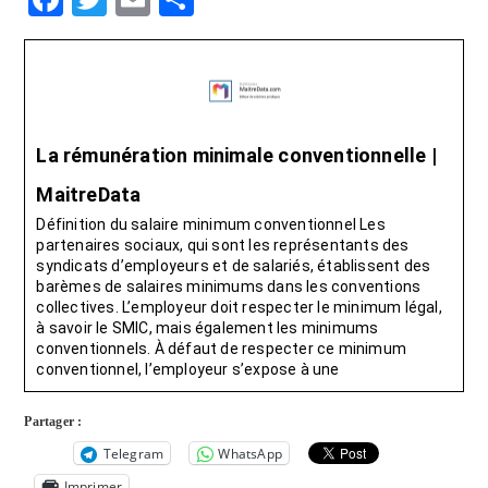
a
wi
m
ar
c
tt
ail
ta
e
er
g
b
er
La rémunération minimale conventionnelle |
o
MaitreData
o
Définition du salaire minimum conventionnel Les
k
partenaires sociaux, qui sont les représentants des
syndicats d’employeurs et de salariés, établissent des
barèmes de salaires minimums dans les conventions
collectives. L’employeur doit respecter le minimum légal,
à savoir le SMIC, mais également les minimums
conventionnels. À défaut de respecter ce minimum
conventionnel, l’employeur s’expose à une
Partager :
Telegram
WhatsApp
Imprimer