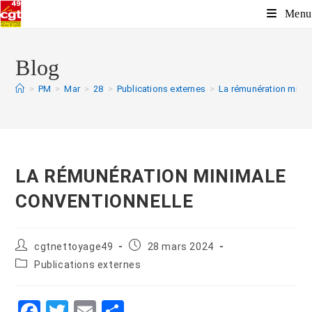
Menu
Blog
>
PM
>
Mar
>
28
>
Publications externes
>
La rémunération minim
LA RÉMUNÉRATION MINIMALE
CONVENTIONNELLE
cgtnettoyage49
28 mars 2024
Publications externes
F
T
E
P