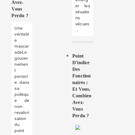
Avez-
er les
Vous
situatio
Perdu ?
ns
vécues
Une
...
véritabl
e
mascar
adeLe
Point
gouver
D'indice
nemen
Des
t
Fonction
persist
e dans
Naires :
sa
Et Vous,
politiqu
Combien
e de
Avez-
non-
Vous
revalori
Perdu ?
sation
du
point