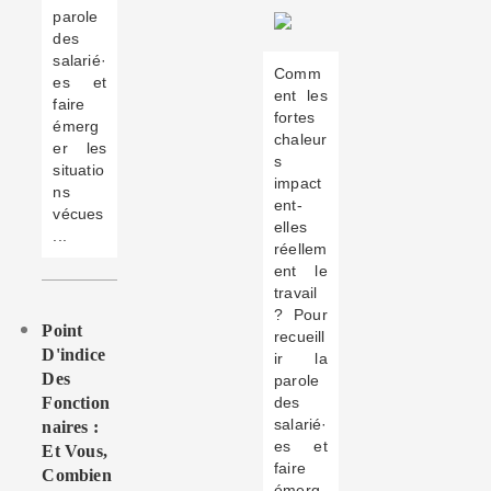
parole
des
salarié·
Comm
es et
ent les
faire
fortes
émerg
chaleur
er les
s
situatio
impact
ns
ent-
vécues
elles
...
réellem
ent le
travail
? Pour
Point
recueill
D'indice
ir la
Des
parole
Fonction
des
salarié·
Naires :
es et
Et Vous,
faire
Combien
émerg