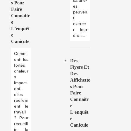
salarié·
S Pour
es
Faire
peuven
Connaitr
t
E
exerce
L'enquêt
r leur
E
droit...
Canicule
Comm
ent les
Des
fortes
Flyers Et
chaleur
Des
s
Affichette
impact
S Pour
ent-
Faire
elles
Connaitr
réellem
E
ent le
travail
L'enquêt
? Pour
E
recueill
Canicule
ir la