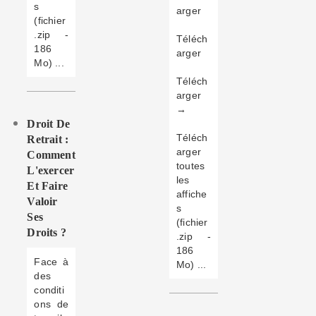
s
arger
(fichier
.zip -
Téléch
186
arger
Mo) ...
Téléch
arger
→
Droit De
Téléch
Retrait :
arger
Comment
toutes
L'exercer
les
Et Faire
affiche
Valoir
s
Ses
(fichier
Droits ?
.zip -
186
Face à
Mo) ...
des
conditi
ons de