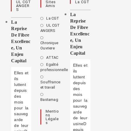
UL CGT
Sites
La CGT
ANGER
Amis
S
La
La CGT
Reprise
La
UL CGT
De Fibre
Reprise
ANGERS
Excellenc
De Fibre
E, Un
Excellenc
Chronique
Enjeu
E, Un
Ouvriere
Capital
Enjeu
ATTAC
Capital
Egalité
Elles et
professionnelle
ils
Elles et
luttent
ils
Souffrance
depuis
luttent
et travail
des
depuis
mois
des
Bastamag
pour la
mois
sauveg
pour la
Mentio
arde
sauveg
Ns
de leur
Légale
arde
S
usineD
de leur
epuis