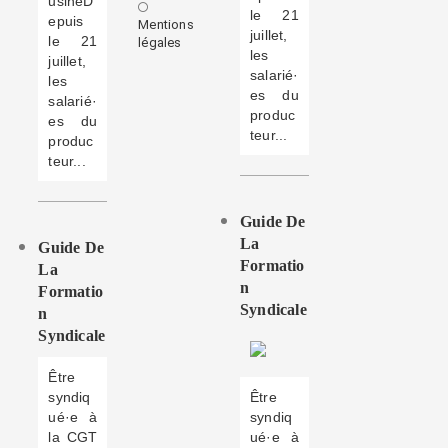
usineD
le 21
epuis
Mentions
juillet,
le 21
légales
les
juillet,
salarié·
les
es du
salarié·
produc
es du
teur...
produc
teur...
Guide De
La
Guide De
Formatio
La
N
Formatio
Syndicale
N
Syndicale
Être
syndiq
Être
ué·e à
syndiq
la CGT
ué·e à