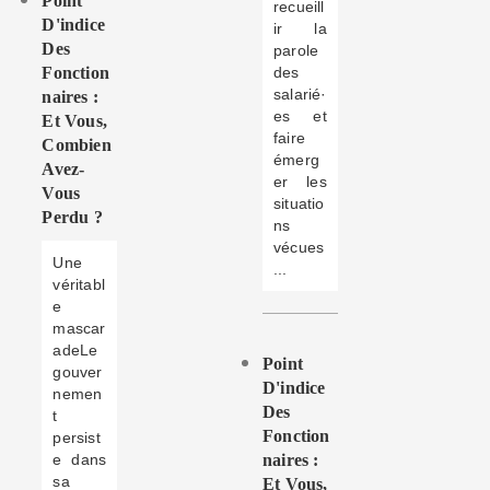
Point
recueill
D'indice
ir la
Des
parole
Fonction
des
salarié·
Naires :
es et
Et Vous,
faire
Combien
émerg
Avez-
er les
Vous
situatio
Perdu ?
ns
vécues
Une
...
véritabl
e
mascar
adeLe
Point
gouver
D'indice
nemen
Des
t
Fonction
persist
e dans
Naires :
sa
Et Vous,