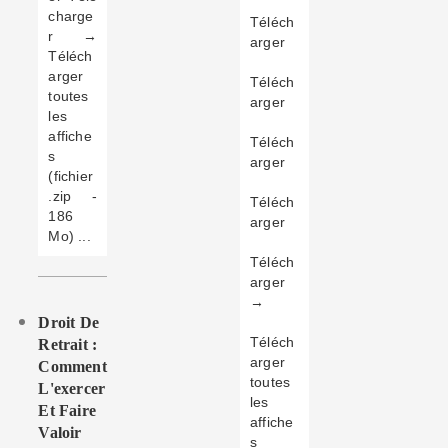
charge
Téléch
r →
arger
Téléch
arger
Téléch
toutes
arger
les
affiche
Téléch
s
arger
(fichier
.zip -
Téléch
186
arger
Mo) ...
Téléch
arger
→
Droit De
Téléch
Retrait :
arger
Comment
toutes
L'exercer
les
Et Faire
affiche
Valoir
s