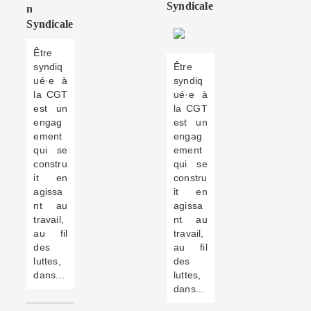
Syndicale
N
Syndicale
Être
syndiq
Être
ué·e à
syndiq
la CGT
ué·e à
est un
la CGT
engag
est un
ement
engag
qui se
ement
constru
qui se
it en
constru
agissa
it en
nt au
agissa
travail,
nt au
au fil
travail,
des
au fil
luttes,
des
dans...
luttes,
dans...