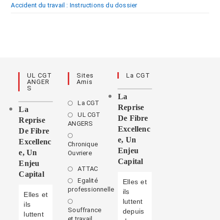
Accident du travail : Instructions du dossier
UL CGT
Sites
La CGT
ANGER
Amis
S
La
La CGT
Reprise
La
UL CGT
De Fibre
Reprise
ANGERS
Excellenc
De Fibre
E, Un
Excellenc
Chronique
Enjeu
E, Un
Ouvriere
Capital
Enjeu
ATTAC
Capital
Egalité
Elles et
professionnelle
ils
Elles et
luttent
ils
Souffrance
depuis
luttent
et travail