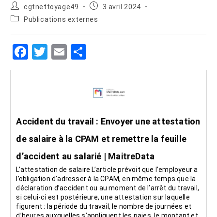
cgtnettoyage49
3 avril 2024
Publications externes
F
T
E
P
a
wi
m
ar
c
tt
ail
ta
e
er
g
b
er
Accident du travail : Envoyer une attestation
o
de salaire à la CPAM et remettre la feuille
o
k
d’accident au salarié | MaitreData
L’attestation de salaire L’article prévoit que l’employeur a
l’obligation d’adresser à la CPAM, en même temps que la
déclaration d’accident ou au moment de l’arrêt du travail,
si celui-ci est postérieure, une attestation sur laquelle
figurent : la période du travail, le nombre de journées et
d’heures auxquelles s’appliquent les paies, le montant et