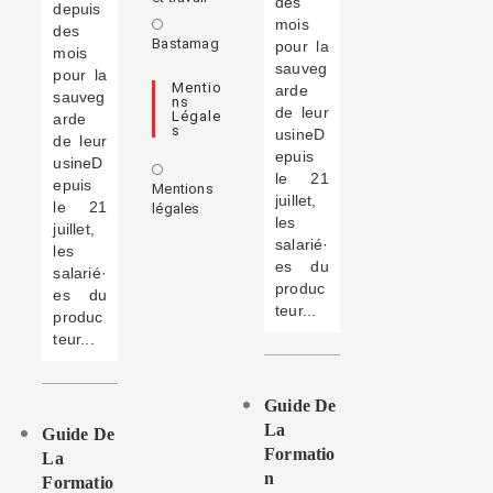
des
depuis
mois
des
Bastamag
pour la
mois
sauveg
pour la
Mentio
arde
sauveg
Ns
de leur
Légale
arde
S
usineD
de leur
epuis
usineD
le 21
epuis
Mentions
juillet,
le 21
légales
les
juillet,
salarié·
les
es du
salarié·
produc
es du
teur...
produc
teur...
Guide De
La
Guide De
Formatio
La
N
Formatio