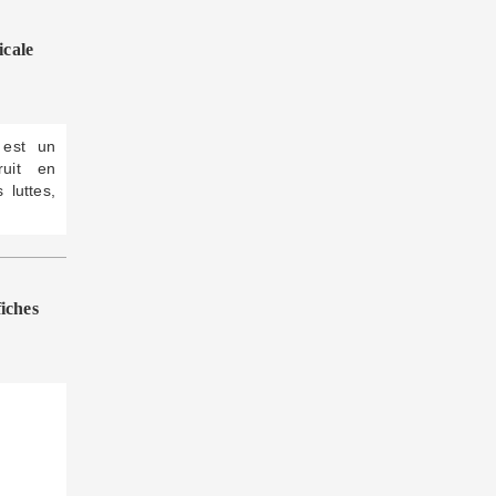
cale
 est un
ruit en
 luttes,
iches