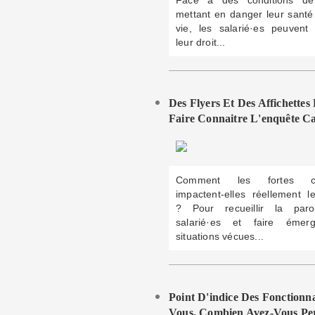
Face à des conditions de 
mettant en danger leur santé
vie, les salarié·es peuvent
leur droit...
Des Flyers Et Des Affichettes
Faire Connaitre L'enquête Ca
Comment les fortes ch
impactent-elles réellement le
? Pour recueillir la par
salarié·es et faire émer
situations vécues...
Point D'indice Des Fonctionna
Vous, Combien Avez-Vous Pe