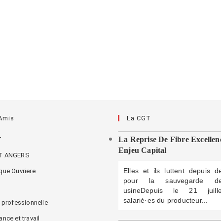
 Amis
La CGT
La Reprise De Fibre Excellen
T
Enjeu Capital
T ANGERS
Elles et ils luttent depuis 
que Ouvriere
pour la sauvegarde d
C
usineDepuis le 21 juill
salarié·es du producteur...
é professionnelle
nce et travail