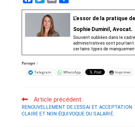
a
wi
m
ar
c
tt
ail
ta
L’essor de la pratique d
e
er
g
Sophie Duminil, Avocat.
b
er
Souvent oubliées dans le cadre
administratives sont pourtant d
o
certains types de manquements 
o
k
Partager :
Telegram
WhatsApp
Imprimer
Article précédent
RENOUVELLEMENT DE L’ESSAI ET ACCEPTATION
CLAIRE ET NON ÉQUIVOQUE DU SALARIÉ.