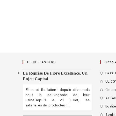
UL CGT ANGERS
Sites
La Reprise De Fibre Excellence, Un
La CG
Enjeu Capital
UL CG
Elles et ils luttent depuis des mois
Chroni
pour la sauvegarde de leur
ATTA
usineDepuis le 21 juillet, les
salarié·es du producteur...
Egalit
Souffra