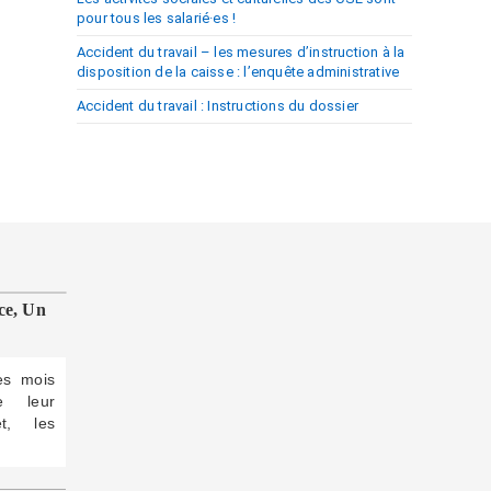
pour tous les salarié·es !
Accident du travail – les mesures d’instruction à la
disposition de la caisse : l’enquête administrative
Accident du travail : Instructions du dossier
ce, Un
des mois
e leur
et, les