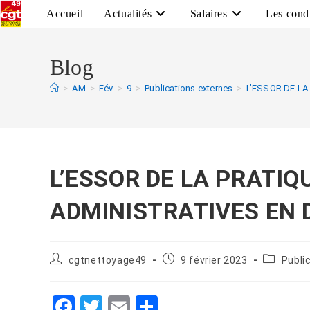
Accueil
Actualités
Salaires
Les condi
Blog
>
AM
>
Fév
>
9
>
Publications externes
>
L’ESSOR DE L
L’ESSOR DE LA PRATI
ADMINISTRATIVES EN D
cgtnettoyage49
9 février 2023
Publi
F
T
E
P