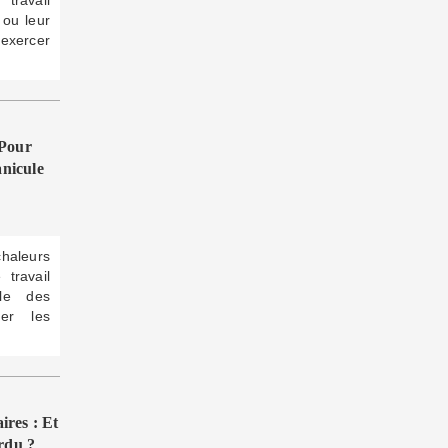
travail
 ou leur
 exercer
 Pour
nicule
aleurs
 travail
ole des
ger les
ires : Et
rdu ?