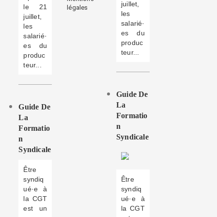
juillet,
le 21
légales
les
juillet,
salarié·
les
es du
salarié·
produc
es du
teur...
produc
teur...
Guide De
La
Guide De
Formatio
La
N
Formatio
Syndicale
N
Syndicale
Être
syndiq
Être
ué·e à
syndiq
la CGT
ué·e à
est un
la CGT