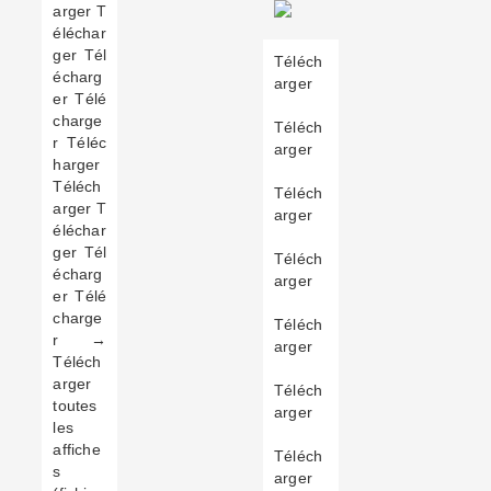
arger T
éléchar
ger Tél
Téléch
écharg
arger
er Télé
charge
Téléch
r Téléc
arger
harger
Téléch
Téléch
arger T
arger
éléchar
ger Tél
Téléch
écharg
arger
er Télé
charge
Téléch
r →
arger
Téléch
arger
Téléch
toutes
arger
les
affiche
Téléch
s
arger