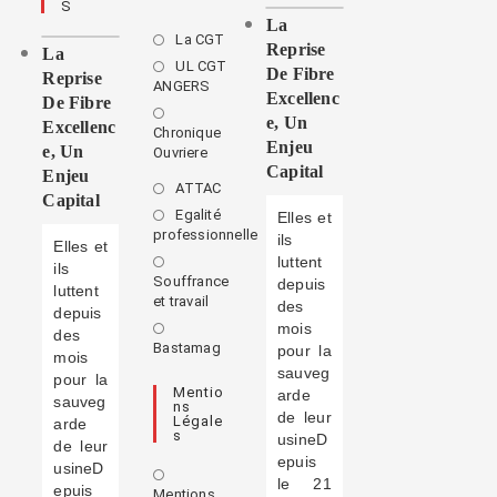
S
La
La CGT
Reprise
La
UL CGT
De Fibre
Reprise
ANGERS
Excellenc
De Fibre
E, Un
Excellenc
Chronique
Enjeu
E, Un
Ouvriere
Capital
Enjeu
ATTAC
Capital
Egalité
Elles et
professionnelle
ils
Elles et
luttent
ils
Souffrance
depuis
luttent
et travail
des
depuis
mois
des
Bastamag
pour la
mois
sauveg
pour la
Mentio
arde
sauveg
Ns
de leur
Légale
arde
S
usineD
de leur
epuis
usineD
le 21
epuis
Mentions