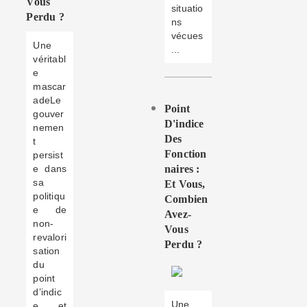
Vous
situatio
Perdu ?
ns
vécues
Une
...
véritabl
e
mascar
adeLe
Point
gouver
D'indice
nemen
Des
t
Fonction
persist
e dans
Naires :
sa
Et Vous,
politiqu
Combien
e de
Avez-
non-
Vous
revalori
Perdu ?
sation
du
point
d’indic
Une
e, et