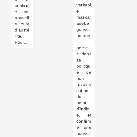
véritabl
confirm
e
e une
mascar
nouvell
adeLe
e cure
gouver
d’austé
nemen
rité.
t
Pour...
persist
e dans
sa
politiqu
e de
non-
revalori
sation
du
point
d’indic
e, et
confirm
e une
nouvell