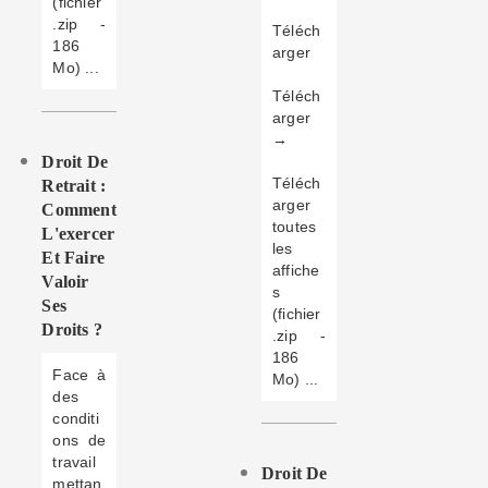
(fichier
.zip -
Téléch
186
arger
Mo) ...
Téléch
arger
→
Droit De
Téléch
Retrait :
arger
Comment
toutes
L'exercer
les
Et Faire
affiche
Valoir
s
Ses
(fichier
Droits ?
.zip -
186
Face à
Mo) ...
des
conditi
ons de
travail
Droit De
mettan