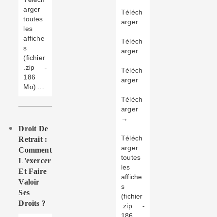
arger
Téléch
toutes
arger
les
affiche
Téléch
s
arger
(fichier
.zip -
Téléch
186
arger
Mo) ...
Téléch
arger
→
Droit De
Téléch
Retrait :
arger
Comment
toutes
L'exercer
les
Et Faire
affiche
Valoir
s
Ses
(fichier
Droits ?
.zip -
186