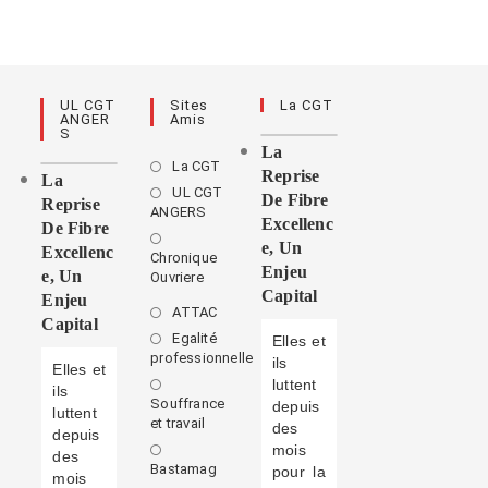
UL CGT
Sites
La CGT
ANGER
Amis
S
La
La CGT
Reprise
La
UL CGT
De Fibre
Reprise
ANGERS
Excellenc
De Fibre
E, Un
Excellenc
Chronique
Enjeu
E, Un
Ouvriere
Capital
Enjeu
ATTAC
Capital
Egalité
Elles et
professionnelle
ils
Elles et
luttent
ils
Souffrance
depuis
luttent
et travail
des
depuis
mois
des
Bastamag
pour la
mois