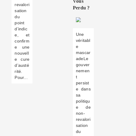
Vous
revalori
Perdu ?
sation
du
point
d’indic
Une
e, et
véritabl
confirm
e
e une
mascar
nouvell
adeLe
e cure
gouver
d’austé
nemen
rité.
t
Pour...
persist
e dans
sa
politiqu
e de
non-
revalori
sation
du