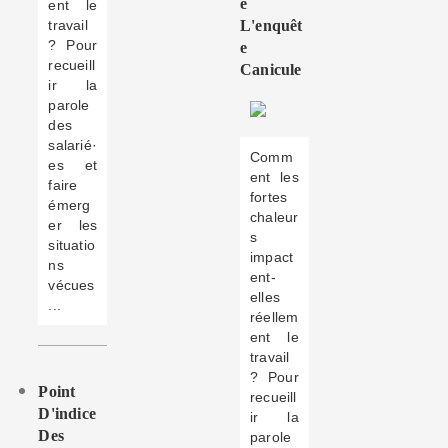
E
ent le
travail
L'enquêt
? Pour
E
recueill
Canicule
ir la
parole
des
salarié·
Comm
es et
ent les
faire
fortes
émerg
chaleur
er les
s
situatio
impact
ns
ent-
vécues
elles
...
réellem
ent le
travail
? Pour
Point
recueill
D'indice
ir la
Des
parole