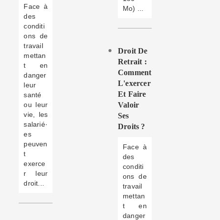
Face à
Mo) ...
des
conditi
ons de
travail
Droit De
mettan
Retrait :
t en
Comment
danger
L'exercer
leur
Et Faire
santé
ou leur
Valoir
vie, les
Ses
salarié·
Droits ?
es
peuven
Face à
t
des
exerce
conditi
r leur
ons de
droit...
travail
mettan
t en
danger