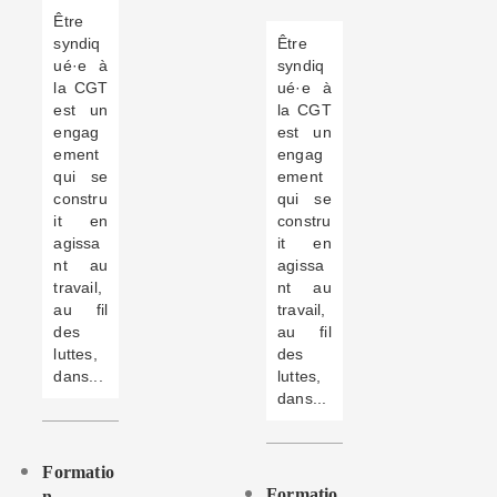
Être
syndiq
Être
ué·e à
syndiq
la CGT
ué·e à
est un
la CGT
engag
est un
ement
engag
qui se
ement
constru
qui se
it en
constru
agissa
it en
nt au
agissa
travail,
nt au
au fil
travail,
des
au fil
luttes,
des
dans...
luttes,
dans...
Formatio
Formatio
N