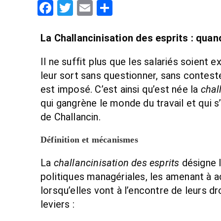
F
T
E
P
a
wi
m
ar
c
tt
ail
ta
La Challancinisation des esprits : qua
e
er
g
Il ne suffit plus que les salariés soient e
b
er
leur sort sans questionner, sans contes
o
est imposé. C’est ainsi qu’est née la
chal
o
qui gangrène le monde du travail et qui s’
k
de Challancin.
Définition et mécanismes
La
challancinisation des esprits
désigne l
politiques managériales, les amenant à
lorsqu’elles vont à l’encontre de leurs d
leviers :