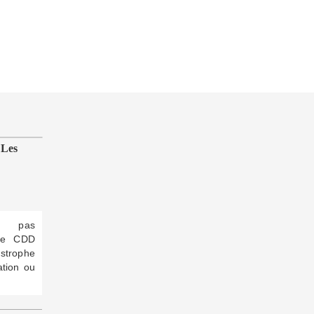
 Les
t pas
tre CDD
strophe
ation ou