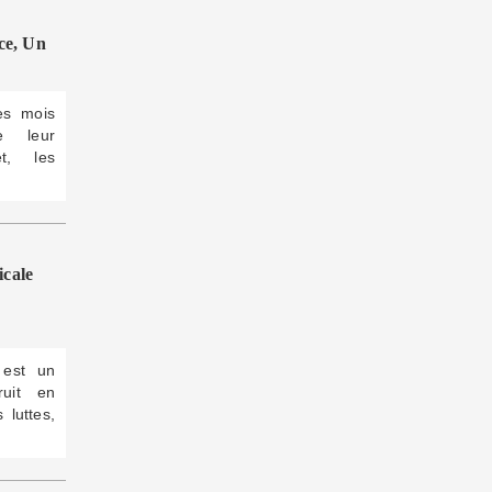
ce, Un
des mois
e leur
et, les
cale
 est un
ruit en
 luttes,