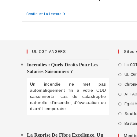
Continuer La Lecture
UL CGT ANGERS
Sites
Incendies : Quels Droits Pour Les
La CG
Salariés Saisonniers ?
UL CG
Un incendie ne met pas
Chroni
automatiquement fin à votre CDD
ATTA
saisonnierEn cas de catastrophe
naturelle, d’incendie, d’évacuation ou
Egalit
d’arrêt temporaire...
Souffra
Basta
La Reprise De Fibre Excellence, Un
Menti