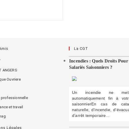
 Amis
La CGT
Incendies : Quels Droits Pour
T
Salariés Saisonniers ?
T ANGERS
que Ouvriere
C
Un incendie ne me
é professionnelle
automatiquement fin à vo
saisonnierEn cas de cata
nce et travail
naturelle, d’incendie, d’évacu
d’arrêt temporaire...
mag
ons Légales